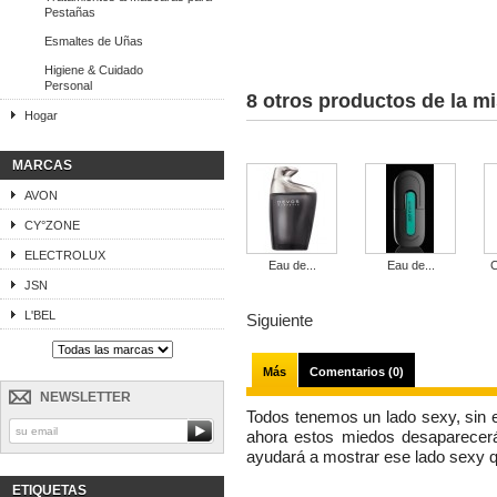
Pestañas
Esmaltes de Uñas
Higiene & Cuidado
Personal
8 otros productos de la m
Hogar
MARCAS
AVON
CY°ZONE
ELECTROLUX
Eau de...
Eau de...
C
JSN
L'BEL
Siguiente
Más
Comentarios (0)
NEWSLETTER
Todos tenemos un lado sexy, sin 
ahora estos miedos desaparecerá
ayudará a mostrar ese lado sexy 
ETIQUETAS