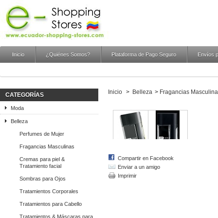
Inicio
¿Quiénes Somos?
Plataforma de Pago Seguro
Envíos p
Inicio
>
Belleza
>
Fragancias Masculina
CATEGORÍAS
Moda
Belleza
Perfumes de Mujer
Fragancias Masculinas
Compartir en Facebook
Cremas para piel &
Tratamiento facial
Enviar a un amigo
Imprimir
Sombras para Ojos
Tratamientos Corporales
Tratamientos para Cabello
Tratamientos & Máscaras para