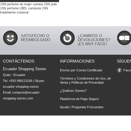
JSN
perfume de mujer
camisa JSN
polo
JSN
perfume LBEL
camiseta JSN
tratamiento corporal
SATISFECHO O
¿CAMBIOS O
REEMBOLSADO
DEVOLUCIONES?
¡ES MUY FÁCIL!
CONTÁCTENOS
INFORMACIONES
SÍGUE
Ecuador Shopping Stores
Envíos por Correo Certificado
Face
Quito - Ecuador
Términos y Condiciones de Uso, de
Tel: +593 998121156 | Skype:
Venta y Políticas de Privacidad
ecuador-shopping-stores
¿Quiénes Somos?
Email:
contacto@ecuador-
shopping-stores.com
Plataforma de Pago Seguro
Ayuda / Preguntas Frecuentes